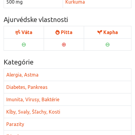
500 mg
Kurkuma
Ajurvédske vlastnosti
Váta
Pitta
Kapha
⊖
⊕
⊖
Kategórie
Alergia, Astma
Diabetes, Pankreas
Imunita, Vírusy, Baktérie
Kĺby, Svaly, Šľachy, Kosti
Parazity