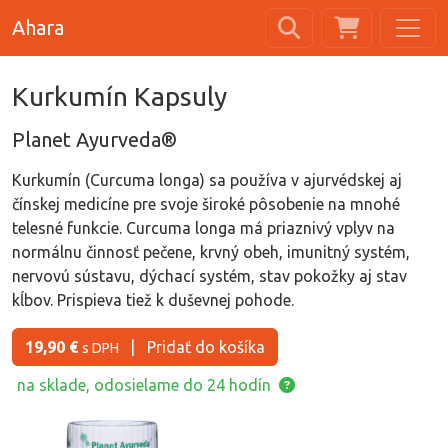
Ahara
Kurkumín Kapsuly
Planet Ayurveda®
Kurkumín (Curcuma longa) sa používa v ajurvédskej aj
čínskej medicíne pre svoje široké pôsobenie na mnohé
telesné funkcie. Curcuma longa má priaznivý vplyv na
normálnu činnosť pečene, krvný obeh, imunitný systém,
nervovú sústavu, dýchací systém, stav pokožky aj stav
kĺbov. Prispieva tiež k duševnej pohode.
19,90 €
|
Pridať do košíka
s DPH
na sklade, odosielame do 24 hodín