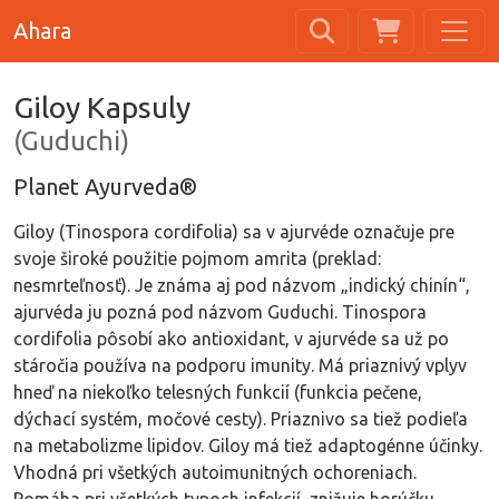
Ahara
Giloy Kapsuly
(Guduchi)
Planet Ayurveda®
Giloy (Tinospora cordifolia) sa v ajurvéde označuje pre
svoje široké použitie pojmom amrita (preklad:
nesmrteľnosť). Je známa aj pod názvom „indický chinín“,
ajurvéda ju pozná pod názvom Guduchi. Tinospora
cordifolia pôsobí ako antioxidant, v ajurvéde sa už po
stáročia používa na podporu imunity. Má priaznivý vplyv
hneď na niekoľko telesných funkcií (funkcia pečene,
dýchací systém, močové cesty). Priaznivo sa tiež podieľa
na metabolizme lipidov. Giloy má tiež adaptogénne účinky.
Vhodná pri všetkých autoimunitných ochoreniach.